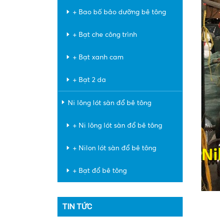
+ Bao bố bảo dưỡng bê tông
+ Bạt che công trình
+ Bạt xanh cam
+ Bạt 2 da
Ni lông lót sàn đổ bê tông
+ Ni lông lót sàn đổ bê tông
+ Nilon lót sàn đổ bê tông
+ Bạt đổ bê tông
TIN TỨC