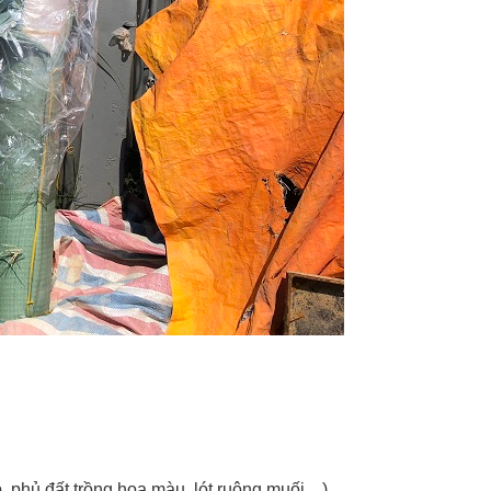
phủ đất trồng hoa màu, lót ruộng muối…)