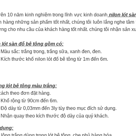
rên 10 năm kinh nghiệm trong lĩnh vực kinh doanh
nilon lót sà
h hàng những sản phẩm tốt nhất, chúng tôi luôn lắng nghe tâ
ng cho nhu cầu của khách hàng tốt nhất. chúng tôi nhận sản x
n lót sàn đổ bê tông gồm có:
Màu sắc: trắng trong, trắng sữa, xanh đen, đen.
Kích thước khổ nilon lót đổ bê tông từ 1m đến 6m.
ng lót bê tông màu trắng:
cách theo đơn đặt hàng.
Khổ rộng từ 90cm đến 6m.
Độ dày từ 0,03mm đến 3ly tùy theo mục đích sử dụng.
Nhận quay theo kích thước độ dày của quý khách.
dụng:
lông trắng dùng trong lót bê tông, che phủ hàng hóa.