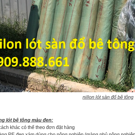
nillon lót sàn đổ bê tông
ông lót bê tông màu đen:
ách khác có thể theo đơn đặt hàng
ng PE đen xám dùng cho nông nghiệp (màng phủ nông nghiệp, 