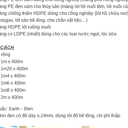
ng PE đen xám cho thủy sản (màng lót hồ nuôi tôm, hồ nuôi c
ng chống thấm HDPE dùng cho công nghiệp (lót hồ chứa nước t
iogas, lót sàn bê tông, che chắn vật liệu…)
ng HDPE lót ruộng muối
ng co LDPE (nhiệt) dùng cho các loại nước ngọt, lóc sữa
 CÁCH
 rộng
1m x 400m
1m20 x 400m
1m4 x 400m
1m6 x 400m
1m8 x 400m
2m x 400m
sắc: Xanh – Đen
on đen có độ dày o,14mm, dùng lót đổ bê tông, chi phí thấp.