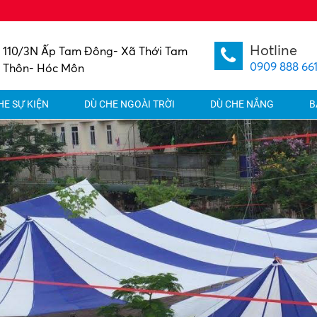
Hotline
110/3N Ấp Tam Đông- Xã Thới Tam
0909 888 66
Thôn- Hóc Môn
HE SỰ KIỆN
DÙ CHE NGOÀI TRỜI
DÙ CHE NẮNG
B