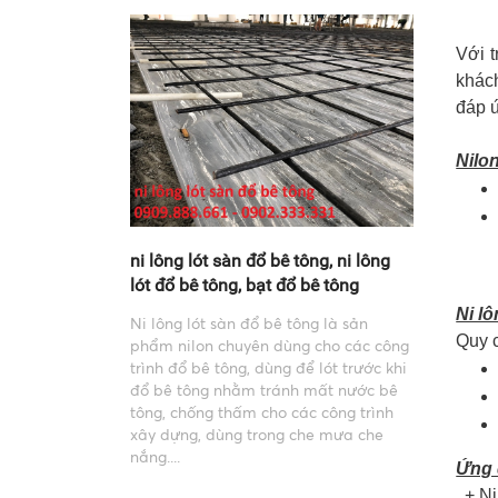
Với t
khác
đáp ứ
Nilo
ni lông lót sàn đổ bê tông, ni lông
lót đổ bê tông, bạt đổ bê tông
Ni lô
Ni lông lót sàn đổ bê tông là sản
Quy 
phẩm nilon chuyên dùng cho các công
trình đổ bê tông, dùng để lót trước khi
đổ bê tông nhằm tránh mất nước bê
tông, chống thấm cho các công trình
xây dựng, dùng trong che mưa che
nắng....
Ứng 
+ Ni 