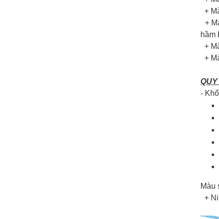
+ Mà
+ Mà
hầm b
+ Mà
+ Mà
QUY
- Khổ
Màu 
+ Nil