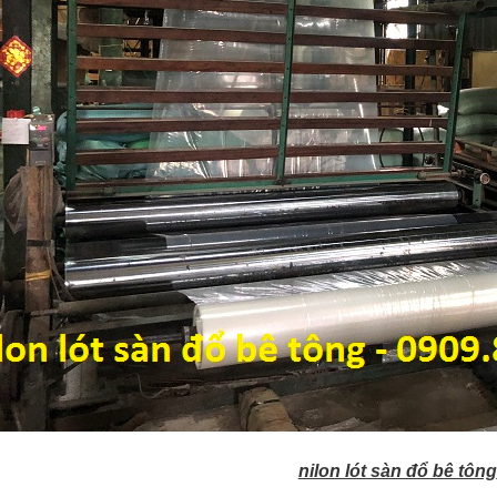
nilon lót sàn đổ bê tông