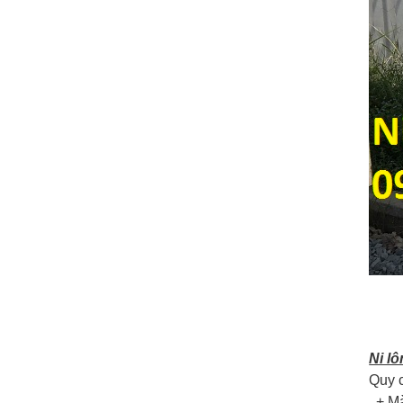
Ni l
Quy c
+ Mà