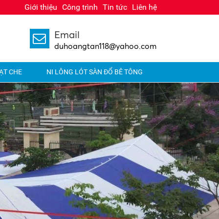
Giới thiệu
Công trình
Tin tức
Liên hệ
Email
1
duhoangtan118@yahoo.com
ẠT CHE
NI LÔNG LÓT SÀN ĐỔ BÊ TÔNG