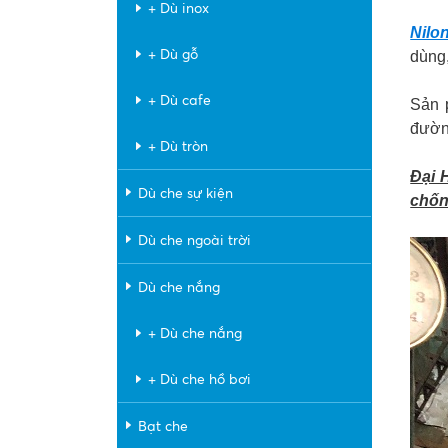
+ Dù inox
Nilo
+ Dù gỗ
dùng,
+ Dù cafe
Sản 
đườn
+ Dù tròn
Đại H
Dù che sự kiện
chốn
Dù che ngoài trời
Dù che nắng
+ Dù che nắng
+ Dù che hồ bơi
Bạt che