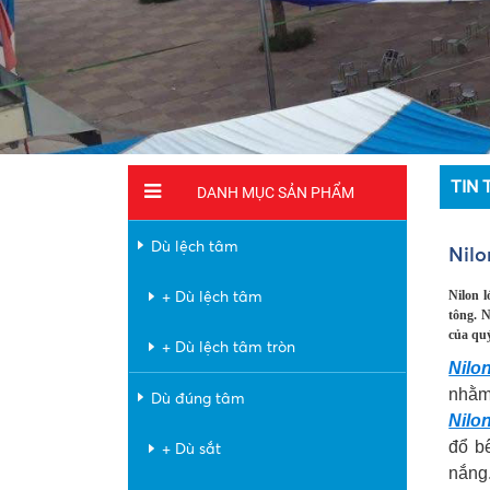
TIN 
DANH MỤC SẢN PHẨM
Dù lệch tâm
Nilo
+ Dù lệch tâm
Nilon 
tông. N
của qu
+ Dù lệch tâm tròn
Nilo
nhằm
Dù đúng tâm
Nilo
đổ b
+ Dù sắt
nắng