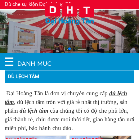
Dù che sự kiện Đại Hoàng Tấn
☰
DANH MỤC
DÙ LỆCH TÂM
Đại Hoàng Tân là đơn vị chuyên cung cấp
dù lệch
tâm
, dù lệch tâm tròn với giá rẻ nhất thị trường, sản
phẩm
dù lệch tâm
của chúng tôi có độ che phủ lớn,
giá thành rẻ, chịu được mọi thời tiết, giao hàng tận nơi
miễn phí, bảo hành chu đáo.