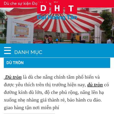
Dù che sự kiện Đại Hoàng Tấn
☰
DANH MỤC
DÙ TRÒN
Dù tròn
là dù che nắng chính tâm phổ biến và
được yêu thích trên thị trường hiện nay,
dù tròn
có
đường kính dù lớn, độ che phủ rộng, nâng lên hạ
xuống nhẹ nhàng giá thành rẻ, bảo hành cu đáo.
giao hàng tận nơi miễn phí