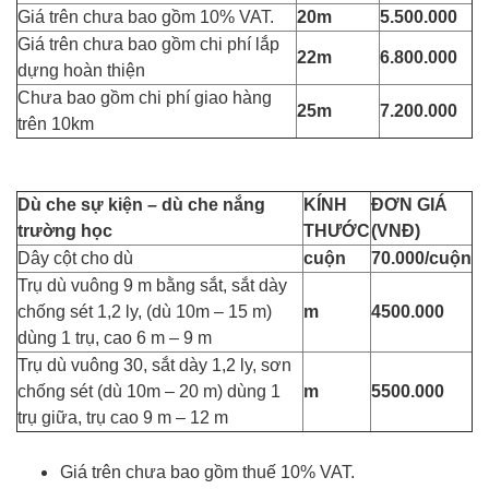
Giá trên chưa bao gồm 10% VAT.
20m
5.500.000
Giá trên chưa bao gồm chi phí lắp
22m
6.800.000
dựng hoàn thiện
Chưa bao gồm chi phí giao hàng
25m
7.200.000
trên 10km
Dù che sự kiện – dù che nắng
KÍNH
ĐƠN GIÁ
trường học
THƯỚC
(VNĐ)
Dây cột cho dù
cuộn
70.000/cuộn
Trụ dù vuông 9 m bằng sắt, sắt dày
chống sét 1,2 ly, (dù 10m – 15 m)
m
4500.000
dùng 1 trụ, cao 6 m – 9 m
Trụ dù vuông 30, sắt dày 1,2 ly, sơn
chống sét (dù 10m – 20 m) dùng 1
m
5500.000
trụ giữa, trụ cao 9 m – 12 m
Giá trên chưa bao gồm thuế 10% VAT.