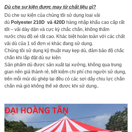
Dù che sự kiện được may từ chất liệu gì?
Dù che sự kiện của chúng tôi sử dụng loại vải
dù
Polyester 210D và 420D
hàng nhập khẩu cao cấp rất
tốt – vải dày dặn và cực kỳ chắc chắn, không thấm
nước chịu độ xé rất cao. Khác biệt hoàn toàn với các chất
vải dù của 1 số đơn vị khác đang sử dụng.
Chúng tôi sử dụng kỹ thuật may kẹp dù, đảm bảo độ chắc
chắn khi lắp đặt dù sự kiện
Sản phẩm dù được sản xuất tại xưởng, không qua trung
gian nên giá thành rẻ, tiết kiệm chi phí cho người sử dụng,
trên mỗi múi dù ghép tại đều có các sợi dây chịu lực chắn
chắn mà gió không thể xé được khi sử dụng..