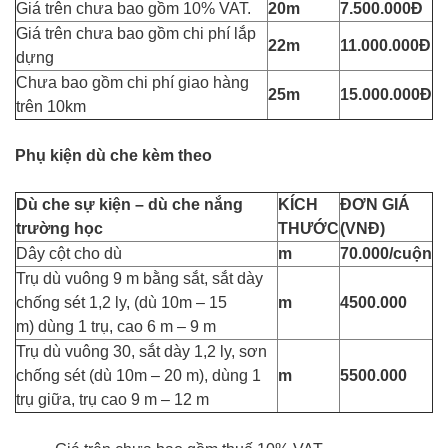
Giá trên chưa bao gồm 10% VAT.
20m
7.500.000Đ
Giá trên chưa bao gồm chi phí lắp
22m
11.000.000Đ
dựng
Chưa bao gồm chi phí giao hàng
25m
15.000.000Đ
trên 10km
Phụ kiện dù che kèm theo
Dù che sự kiện – dù che nắng
KÍCH
ĐƠN GIÁ
trường học
THƯỚC
(VNĐ)
Dây cột cho dù
m
70.000/cuộn
Trụ dù vuông 9 m bằng sắt, sắt dày
chống sét 1,2 ly, (dù 10m – 15
m
4500.000
m) dùng 1 trụ, cao 6 m – 9 m
Trụ dù vuông 30, sắt dày 1,2 ly, sơn
chống sét (dù 10m – 20 m), dùng 1
m
5500.000
trụ giữa, trụ cao 9 m – 12 m