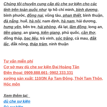
Chúng tôi chuyên cung cấp dù che sự kiện cho các
tỉnh trên toàn quốc như
:
tp hồ chí minh,
bình dương
,
bình phước,
đồng nai
, vũng tàu,
phan thiết
, bình thuận,
đà nẵng
, huế,
hà nội
, nam định,
hà nam
, hải dương,
hưng yên
, bến tre,
hải phòng
, đà lạt,
lâm đồng
, long an,
tiền giang
, an giang,
kiên giang
, phú quốc,
cần thơ
,
đồng tháp,
bạc liêu
, trà vinh,
sóc trăng
, cà mau
,
đắk
lắc
, đắk nông,
tháp tràm
, ninh thuận
Tư vấn miễn phí
Cơ sở may dù che sự kiện Đại
Hoàng Tân
Điện thoại: 0909.888.661- 0902.333.331
xưởng sản xuất: 110/3N Ấp Tam Đông, Thới Tam Thôn,
Hóc môn
Xem thêm tại:
dù che sự kiện