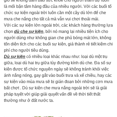
gió sẽ không đảm bảo sức khỏe cho người tham dự luôn
là mối bận tâm hàng đầu của nhiều người. Với các buổi tổ
chức sự kiện ngoài trời luôn cần một cây dù lớn để che
mưa che nắng cho tất cả mà vẫn vui chơi thoải mái.
Với các sự kiện lớn ngoài trời, các khách hàng thường lựa
chọn
dù che sự kiện
, bởi nó mang lại nhiều tiện ích cho
người dùng như không gian che phủ bóng mát lớn, không
tốn diện tích cho các buổi sự kiện, giá thành rẻ tiết kiệm chi
phí cho người tiêu dùng.
Dù sự kiện
có nhiều loại khác nhau như: loại dù một trụ
giữa, loại dù hai trụ giữa tùy đường kính dù che. Đa số sự
kiện được tổ chức nguyên ngày sẽ không tránh khỏi việc
ánh nắng nóng, gay gắt vào buổi trưa và xế chiều, hay các
sự kiện vào mùa mưa sẽ bị gián đoạn bởi những cơn mưa
bất chợt . Dù sự kiện che mưa nắng ngoài trời sẽ là giải
pháp tuyệt vời giúp giải quyết vấn đề về thời tiết thất
thường như ở đất nước ta.