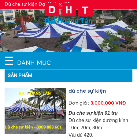
Dù che sự kiện Đại Hoàng Tấn
☰
DANH MỤC
SẢN PHẨM
dù che sự kiện
Đơn giá :
3,000,000 VNĐ
Dù che sự kiện 01 trụ
Dù che sự kiện đường kính
10m, 20m, 30m.
Vải dù 420.