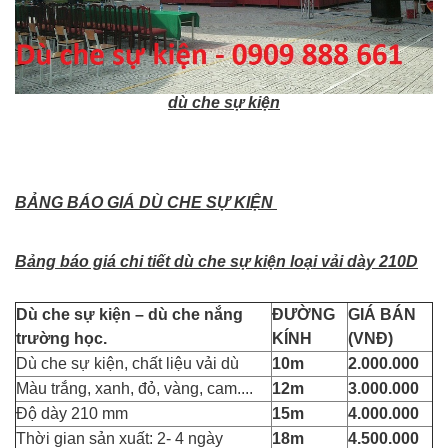
dù che sự kiện
BẢNG BÁO GIÁ DÙ CHE SỰ KIỆN
Bảng báo giá chi tiết dù che sự kiện loại vải dày 210D
Dù che sự kiện – dù che nắng
ĐƯỜNG
GIÁ BÁN
trường học.
KÍNH
(VNĐ)
Dù che sự kiện, chất liệu vải dù
10m
2.000.000
Màu trắng, xanh, đỏ, vàng, cam....
12m
3.000.000
Độ dày 210 mm
15m
4.000.000
Thời gian sản xuất: 2- 4 ngày
18m
4.500.000