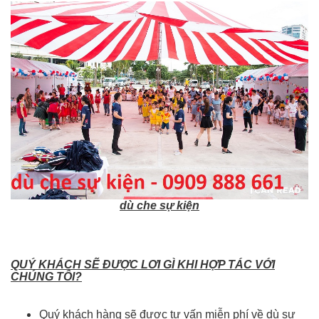
dù che sự kiện
QUÝ KHÁCH SẼ ĐƯỢC LƠI GÌ KHI HỢP TÁC VỚI
CHÚNG TÔI?
Quý khách hàng sẽ được tư vấn miễn phí về dù sự