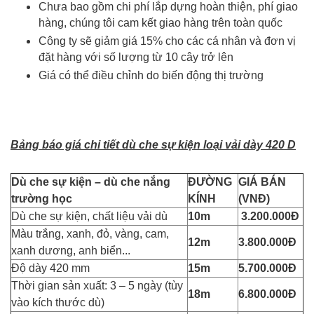
Chưa bao gồm chi phí lắp dựng hoàn thiện, phí giao
hàng, chúng tôi cam kết giao hàng trên toàn quốc
Công ty sẽ giảm giá 15% cho các cá nhân và đơn vị
đặt hàng với số lượng từ 10 cây trở lên
Giá có thể điều chỉnh do biến động thị trường
Bảng báo giá chi tiết dù che sự kiện loại vải dày
420 D
Dù che sự kiện – dù che nắng
ĐƯỜNG
GIÁ BÁN
trường học
KÍNH
(VNĐ)
Dù che sự kiện, chất liệu vải dù
10m
3.200.000Đ
Màu trắng, xanh, đỏ, vàng, cam,
12m
3.800.000Đ
xanh dương, anh biển...
Độ dày 420 mm
15m
5.700.000Đ
Thời gian sản xuất: 3 – 5 ngày (tùy
18m
6.800.000Đ
vào kích thước dù)