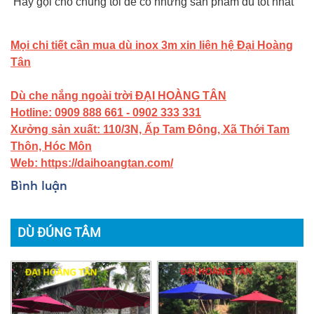
Hãy gọi cho chúng tôi để có những sản phẩm dù tốt nhất
Mọi chi tiết cần mua dù inox 3m xin liên hệ Đại Hoàng
Tân
Dù che nắng ngoài trời ĐẠI HOÀNG TÂN
Hotline: 0909 888 661 - 0902 333 331
Xưởng sản xuất: 110/3N, Ấp Tam Đông, Xã Thới Tam
Thôn, Hóc Môn
Web: https://daihoangtan.com/
Bình luận
DÙ ĐÚNG TÂM