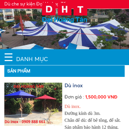
Dù che sự kiện Đại Hoàng Tấn
☰
DANH MỤC
SẢN PHẨM
Dù inox
Đơn giá :
1,500,000 VNĐ
Dù inox.
Đường kính dù 3m.
Chân đế dù: đế bê tông, đế sắt.
Sản phẩm bảo hành 12 tháng.