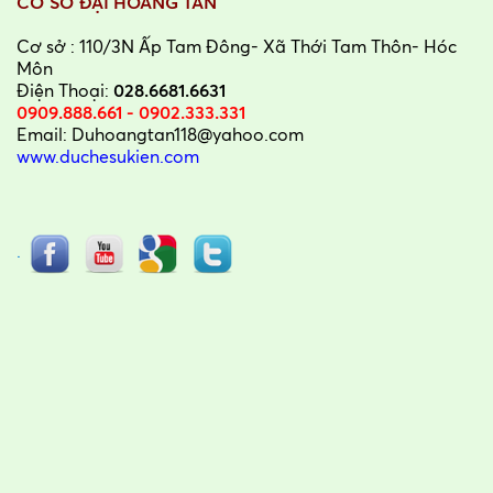
CƠ SỞ ĐẠI HOÀNG TÂN
Cơ sở : 110/3N Ấp Tam Đông- Xã Thới Tam Thôn- Hóc
Môn
Điện Thoại:
028.6681.6631
0909.888.661 - 0902.333.331
Email: Duhoangtan118@yahoo.com
www.duchesukien.com
.