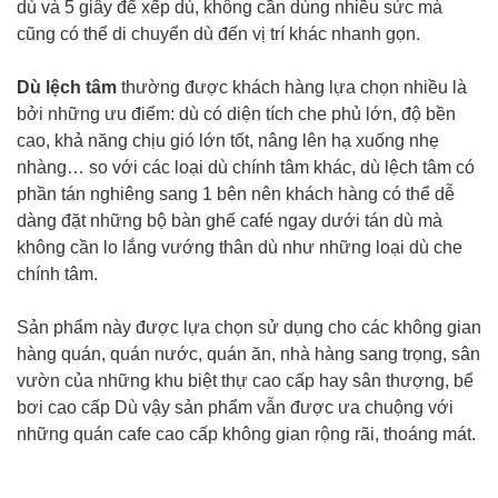
dù và 5 giây để xếp dù, không cần dùng nhiều sức mà
cũng có thể di chuyển dù đến vị trí khác nhanh gọn.
Dù lệch tâm
thường được khách hàng lựa chọn nhiều là
bởi những ưu điểm: dù có diện tích che phủ lớn, độ bền
cao, khả năng chịu gió lớn tốt, nâng lên hạ xuống nhẹ
nhàng… so với các loại dù chính tâm khác, dù lệch tâm có
phần tán nghiêng sang 1 bên nên khách hàng có thể dễ
dàng đặt những bộ bàn ghế café ngay dưới tán dù mà
không cần lo lắng vướng thân dù như những loại dù che
chính tâm.
Sản phẩm này được lựa chọn sử dụng cho các không gian
hàng quán, quán nước, quán ăn, nhà hàng sang trọng, sân
vườn của những khu biệt thự cao cấp hay sân thượng, bể
bơi cao cấp Dù vậy sản phẩm vẫn được ưa chuộng với
những quán cafe cao cấp không gian rộng rãi, thoáng mát.