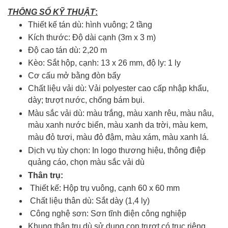
THÔNG SỐ KỸ THUẬT
:
Thiết kế tán dù: hình vuông; 2 tầng
Kích thước: Độ dài cạnh (3m x 3 m)
Độ cao tán dù: 2,20 m
Kèo: Sắt hộp, cạnh: 13 x 26 mm, độ ly: 1 ly
Cơ cấu mở bằng đòn bẩy
Chất liệu vải dù: Vải polyester cao cấp nhập khẩu,
dày; trượt nước, chống bám bụi.
Màu sắc vải dù: màu trắng, màu xanh rêu, màu nâu,
màu xanh nước biển, màu xanh da trời, màu kem,
màu đỏ tươi, màu đỏ đậm, màu xám, màu xanh lá.
Dịch vụ tùy chọn: In logo thương hiệu, thông điệp
quảng cáo, chọn màu sắc vải dù
Thân trụ:
Thiết kế: Hộp trụ vuông, cạnh 60 x 60 mm
Chất liệu thân dù: Sắt dày (1,4 ly)
Công nghệ sơn: Sơn tĩnh điện công nghiệp
Khung thân trụ dù sử dụng con trượt có trục riêng