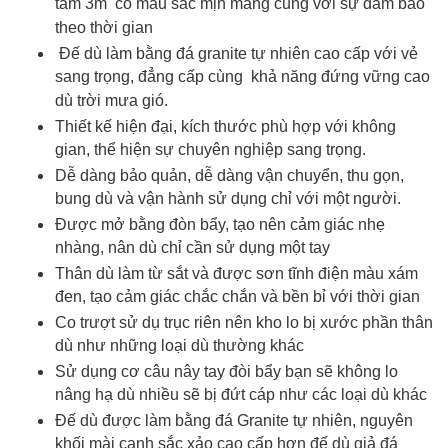
tâm 3m có màu sắc mịn màng cùng với sự đảm bảo
theo thời gian
Đế dù làm bằng đá granite tự nhiên cao cấp với vẻ
sang trọng, đẳng cấp cùng khả năng đứng vững cao
dù trời mưa gió.
Thiết kế hiện đại, kích thước phù hợp với không
gian, thể hiện sự chuyên nghiệp sang trọng.
Dễ dàng bảo quản, dễ dàng vận chuyển, thu gọn,
bung dù và vận hành sử dụng chỉ với một người.
Được mở bằng đòn bẩy, tạo nên cảm giác nhẹ
nhàng, nân dù chỉ cần sử dụng một tay
Thân dù làm từ sắt và được sơn tĩnh điện màu xám
đen, tạo cảm giác chắc chắn và bền bỉ với thời gian
Co trượt sử dụ trục riên nên kho lo bị xước phần thân
dù như những loại dù thường khác
Sử dụng cơ câu nây tay đòi bẩy bạn sẽ không lo
nâng hạ dù nhiều sẽ bị đứt cáp như các loại dù khác
Đế dù được làm bằng đá Granite tự nhiên, nguyên
khối mài cạnh sắc xảo cao cấp hơn đế dù giả đá