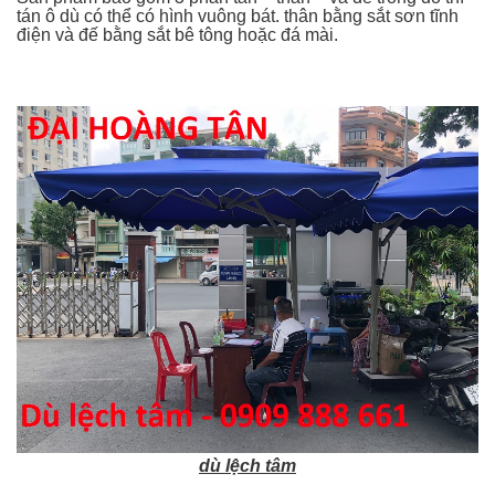
tán ô dù có thể có hình vuông bát. thân bằng sắt sơn tĩnh
điện và đế bằng sắt bê tông hoặc đá mài.
dù lệch tâm