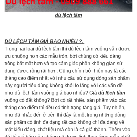
dù lệch tâm
DÙ LỆCH TÂM GIÁ BAO NHIÊU ?.
Trong hai loại dù lệch tâm thì dù lệch tâm vuông vẫn được
ưu chuộng hơn các mẫu tròn, bởi chúng có kiểu dáng
trông bắt mắt hơn và tạo cảm giác phần không gian sử
dụng được rộng rãi hơn. Cũng chính bởi hiện nay là các
tháng cao điểm nhất với nhu cầu sử dụng dòng sản phẩm
này người tiêu dùng không khỏi lo lắng với các vấn đề
như dù lệch tâm vuông giá bao nhiêu? Giá
dù lệch tâm
vuông có đắt không? Bởi có rất nhiều sản phẩm vào các
tháng cao điểm thì đều có tình trạng tăng giá. Tuy nhiên,
như đã nhắc đến ở trên thì đây là một trong những dòng
sản phẩm có tính đa dạng rất cao không chỉ đa dạng về
mặt kiểu dáng, chất liệu mà còn là cả giá thành. Thêm vào
đó thì giá bán của chúng sẽ được tính theo từng mẫu nhất