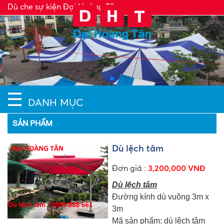
Dù che sự kiện Đại Hoàng Tấn
☰
DANH MỤC
SẢN PHẨM
Dù lệch tâm
Đơn giá :
3,200,000 VNĐ
Dù lệch tâm
Đường kính dù vuông 3m x
3m
Mã sản phẩm: dù lệch tâm