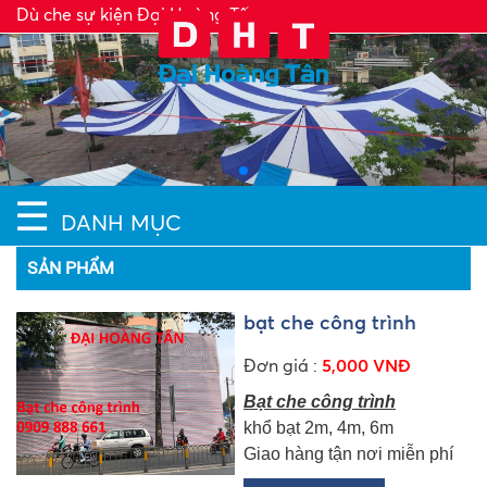
Dù che sự kiện Đại Hoàng Tấn
☰
DANH MỤC
SẢN PHẨM
bạt che công trình
Đơn giá :
5,000 VNĐ
Bạt che công trình
khổ bạt 2m, 4m, 6m
Giao hàng tận nơi miễn phí