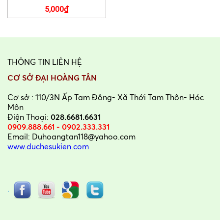
5,000₫
THÔNG TIN LIÊN HỆ
CƠ SỞ ĐẠI HOÀNG TÂN
Cơ sở : 110/3N Ấp Tam Đông- Xã Thới Tam Thôn- Hóc
Môn
Điện Thoại:
028.6681.6631
0909.888.661 - 0902.333.331
Email: Duhoangtan118@yahoo.com
www.duchesukien.com
.