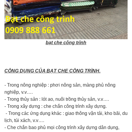
bạt che công trình
CÔNG DỤNG CỦA BẠT CHE CÔNG TRÌNH.
- Trong nông nghiệp : phơi nông sản, màng phủ nông
nghiệp, v.v….
- Trong thủy sản : lót ao, nuôi trồng thủy sản, v.v….
- Trong xây dựng : che chắn công trình xây dựng.
- Trong các ứng dụng khác : giao thông vận tải, kho bãi, du
lịch, túi xách, v.v….
- Che chắn bao phủ mọi công trình xây dựng dân dụng,