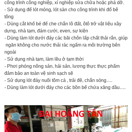
công trình công nghiệp, xí nghiệp sửa chữa hoặc phá dỡ.
- Sử dụng để lót móng, lót sàn cho công trình khi đổ bê
tông
- Dùng cắt khổ bé để che chắn lô đất, ôtô trở vật liệu xây
dựng, nhà tạm, đám cưới, even, sự kiện
- Dùng làm lót dưới đáy các bãi chôn lấp chất thải rắn, giúp
ngăn không cho nước thải rác ngấm ra môi trường bên
ngoài
- Sử dụng nhà tạm, làm lều ở tạm thời
- Phơi phóng nông sản, hải sản, lương thực thực phẩm
đảm bảo an toàn vệ sinh sạch sẽ
- Sử dụng lót đáy nuôi tôm cá , trải đê, chắn sóng….
- Dùng làm lót dưới đáy cho các bồn bể chứa xăng dầu….