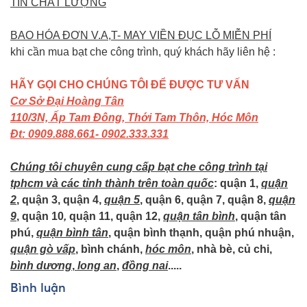
TÍN CHẤT LƯỢNG
BAO HÓA ĐƠN V.A,T- MAY VIỀN ĐỤC LỖ MIỄN PHÍ
khi cần mua bạt che công trình, quý khách hãy liên hệ :
HÃY GỌI CHO CHÚNG TÔI ĐỂ ĐƯỢC TƯ VẤN
Cơ Sở Đại Hoàng Tân
110/3N, Ấp Tam Đông, Thới Tam Thôn, Hóc Môn
Đt: 0909.888.661- 0902.333.331
Chúng tôi chuyên cung cấp bạt che công trình tại
tphcm và các tỉnh thành trên toàn quốc
: quận 1,
quận
2
, quận 3, quận 4,
quận 5
, quận 6, quận 7, quận 8,
quận
9
, quận 10
,
quận 11, quận 12,
quận tân bình
, quận tân
phú,
quận bình tân
, quận bình thạnh, quận phú nhuận,
quận gò vấp
, bình chánh,
hóc môn
, nhà bè, củ chi,
bình dương
,
long an
,
đồng nai
.....
Bình luận