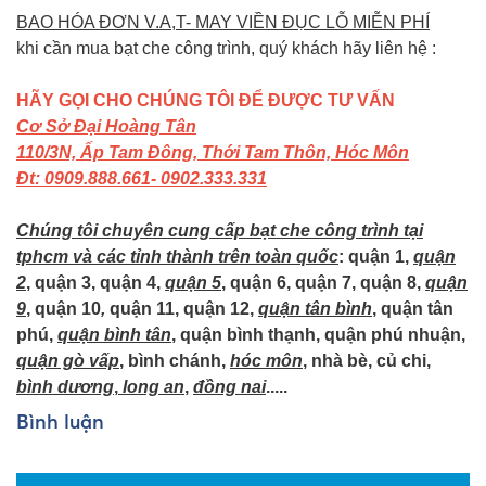
BAO HÓA ĐƠN V.A,T- MAY VIỀN ĐỤC LỖ MIỄN PHÍ
khi cần mua bạt che công trình, quý khách hãy liên hệ :
HÃY GỌI CHO CHÚNG TÔI ĐỂ ĐƯỢC TƯ VẤN
Cơ Sở Đại Hoàng Tân
110/3N, Ấp Tam Đông, Thới Tam Thôn, Hóc Môn
Đt: 0909.888.661- 0902.333.331
Chúng tôi chuyên cung cấp bạt che công trình tại
tphcm và các tỉnh thành trên toàn quốc
: quận 1,
quận
2
, quận 3, quận 4,
quận 5
, quận 6, quận 7, quận 8,
quận
9
, quận 10
,
quận 11, quận 12,
quận tân bình
, quận tân
phú,
quận bình tân
, quận bình thạnh, quận phú nhuận,
quận gò vấp
, bình chánh,
hóc môn
, nhà bè, củ chi,
bình dương
,
long an
,
đồng nai
.....
Bình luận