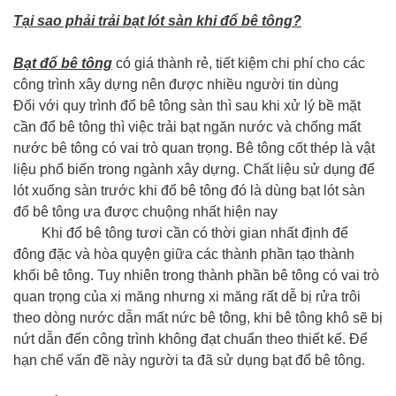
Tại sao phải trải bạt lót sàn khi đổ bê tông?
Bạt đổ bê tông
có giá thành rẻ, tiết kiệm chi phí cho các
công trình xây dựng nên được nhiều người tin dùng
Đối với quy trình đổ bê tông sàn thì sau khi xử lý bề mặt
cần đổ bê tông thì việc trải bạt ngăn nước và chống mất
nước bê tông có vai trò quan trọng. Bê tông cốt thép là vật
liệu phổ biến trong ngành xây dựng. Chất liệu sử dụng để
lót xuống sàn trước khi đổ bê tông đó là dùng bạt lót sàn
đổ bê tông ưa được chuộng nhất hiện nay
Khi đổ bê tông tươi cần có thời gian nhất định để
đông đặc và hòa quyện giữa các thành phần tạo thành
khối bê tông. Tuy nhiên trong thành phần bê tông có vai trò
quan trọng của xi măng nhưng xi măng rất dễ bị rửa trôi
theo dòng nước dẫn mất nức bê tông, khi bê tông khô sẽ bị
nứt dẫn đến công trình không đạt chuẩn theo thiết kế. Để
hạn chế vấn đề này người ta đã sử dụng bạt đổ bê tông.