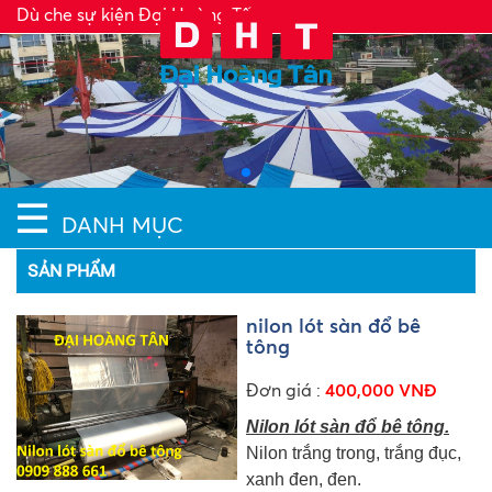
Dù che sự kiện Đại Hoàng Tấn
☰
DANH MỤC
SẢN PHẨM
nilon lót sàn đổ bê
tông
Đơn giá :
400,000 VNĐ
Nilon lót sàn đổ bê tông.
Nilon trắng trong, trắng đục,
xanh đen, đen.