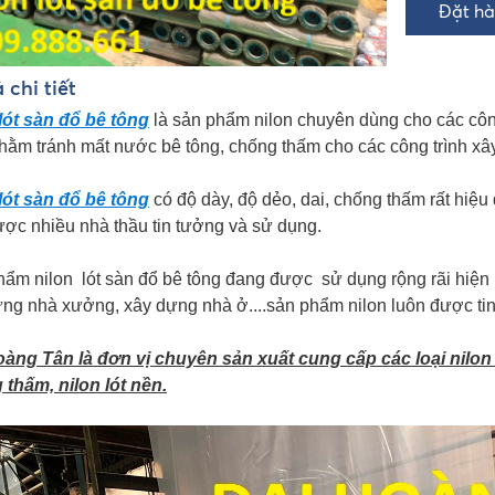
 chi tiết
lót sàn đổ bê tông
là sản phẩm nilon chuyên dùng cho các công 
hằm tránh mất nước bê tông, chống thấm cho các công trình x
lót sàn đổ bê tông
có độ dày, độ dẻo, dai, chống thấm rất hiệu
ợc nhiều nhà thầu tin tưởng và sử dụng.
ẩm nilon lót sàn đổ bê tông đang được sử dụng rộng rãi hiện 
ng nhà xưởng, xây dựng nhà ở....sản phẩm nilon luôn được ti
àng Tân là đơn vị chuyên sản xuất cung cấp các loại nilon ló
thấm, nilon lót nền.