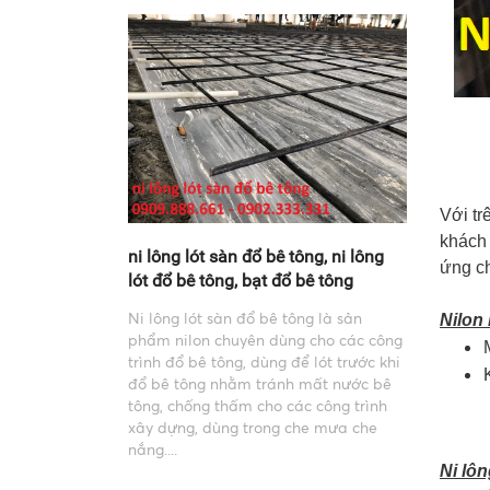
Với tr
khách 
ni lông lót sàn đổ bê tông, ni lông
ứng ch
lót đổ bê tông, bạt đổ bê tông
Ni lông lót sàn đổ bê tông là sản
Nilon
phẩm nilon chuyên dùng cho các công
trình đổ bê tông, dùng để lót trước khi
đổ bê tông nhằm tránh mất nước bê
tông, chống thấm cho các công trình
xây dựng, dùng trong che mưa che
nắng....
Ni lôn