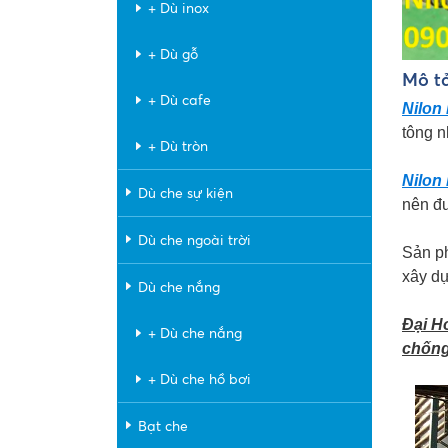
+ Dù inox
+ Dù gỗ
Mô tả
+ Dù cafe
Nilon 
tông n
+ Dù tròn
Nilon 
Dù che sự kiện
nên đư
Dù che ngoài trời
Sản ph
xây dự
Dù che nắng
Đại Ho
+ Dù che nắng
chống 
+ Dù che hồ bơi
Bạt che