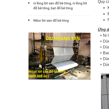
Quy cá
ni lông lót sàn đổ bê tông, ni lông lót
đổ bê tông, bạt đổ bê tông
Nilon lót sàn đổ bê tông
Ứng d
+ Ni l
+ Dùng
+ Dùn
+ Bao
+ Dùn
+ Dùn