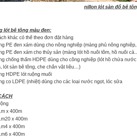
nillon lót sàn đổ bê tô
g lót bê tông màu đen:
ch khác có thể theo đơn đặt hàng
g PE đen xám dùng cho nông nghiệp (màng phủ nông nghiệp, p
 PE đen xám cho thủy sản (màng lót hồ nuôi tôm, hồ nuôi cá
 chống thấm HDPE dùng cho công nghiệp (lót hồ chứa nước th
, lót sàn bê tông, che chắn vật liệu…)
g HDPE lót ruộng muối
 co LDPE (nhiệt) dùng cho các loại nước ngọt, lóc sữa
CÁCH
rộng
1m x 400m
1m20 x 400m
1m4 x 400m
1m6 x 400m