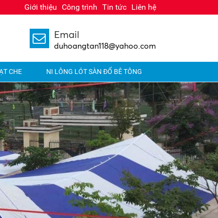
Giới thiệu
Công trình
Tin tức
Liên hệ
Email
1
duhoangtan118@yahoo.com
ẠT CHE
NI LÔNG LÓT SÀN ĐỔ BÊ TÔNG