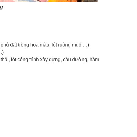
ng
hủ đất trồng hoa màu, lót ruộng muối…)
…)
ải, lót công trình xây dựng, cầu đường, hầm