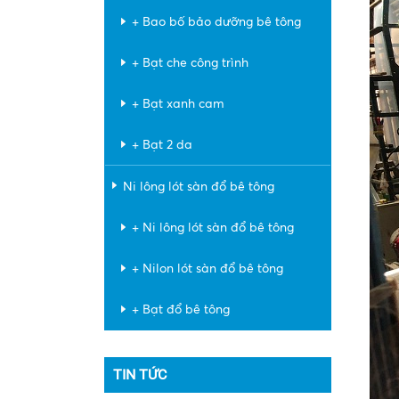
+ Bao bố bảo dưỡng bê tông
+ Bạt che công trình
+ Bạt xanh cam
+ Bạt 2 da
Ni lông lót sàn đổ bê tông
+ Ni lông lót sàn đổ bê tông
+ Nilon lót sàn đổ bê tông
+ Bạt đổ bê tông
TIN TỨC