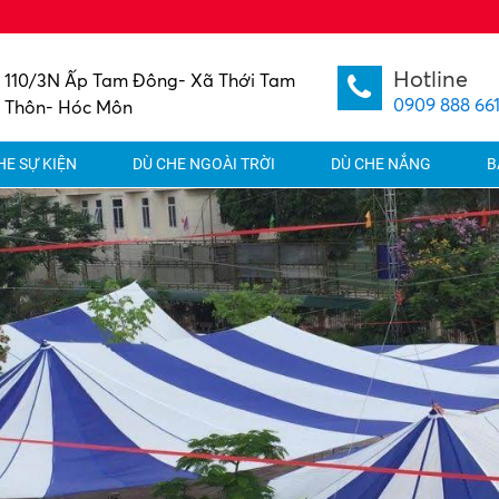
Hotline
110/3N Ấp Tam Đông- Xã Thới Tam
0909 888 66
Thôn- Hóc Môn
HE SỰ KIỆN
DÙ CHE NGOÀI TRỜI
DÙ CHE NẮNG
B