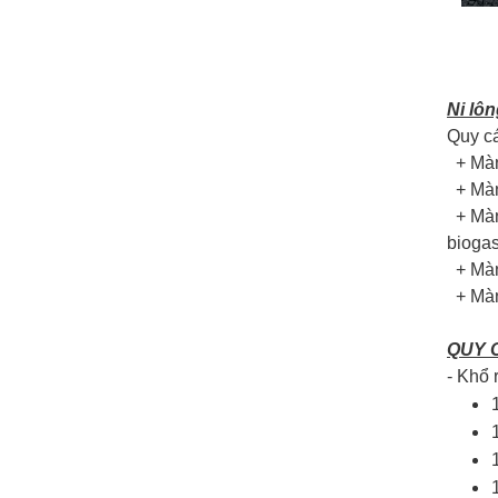
Ni lôn
Quy cá
+ Màn
+ Màng
+ Màng
biogas
+ Màn
+ Màng
QUY 
- Khổ 