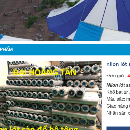
 PHẨM
nilon lót
Đơn giá :
4
Nilon lót 
Khổ bạt từ
Màu sắc: m
Giao hàng 
Nhận sản x